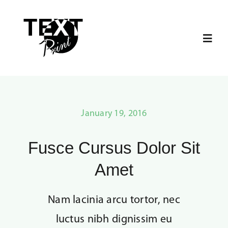
Skip
to
content
Toggl
Navig
Screentryck
Textiltransfer
January 19, 2016
Fusce Cursus Dolor Sit
Gravyr
Amet
Kläder
Nam lacinia arcu tortor, nec
Pantone Matching System
luctus nibh dignissim eu