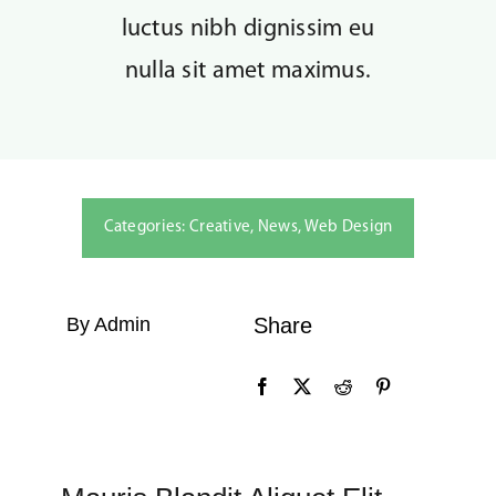
luctus nibh dignissim eu
Kontakta oss
nulla sit amet maximus.
Categories:
Creative
,
News
,
Web Design
By Admin
Share