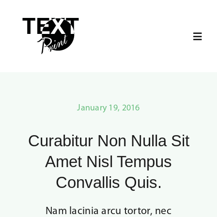
Skip
to
content
Toggl
Navig
Screentryck
Textiltransfer
January 19, 2016
Curabitur Non Nulla Sit
Gravyr
Amet Nisl Tempus
Kläder
Convallis Quis.
Pantone Matching System
Nam lacinia arcu tortor, nec